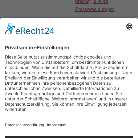
presse@divi.de
Pressemeldungen
Stellenmarkt
Für Bewerber
Für Arbeitgeber
Social Media
Junge
DIVI
Social Media DIVI
Impressum
|
Datenschutz