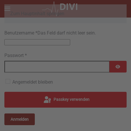
Zum Hauptinhalt springen
Benutzername
*
Das Feld darf nicht leer sein.
Passwort
*
Passwo
Angemeldet bleiben
Passkey verwenden
Anmelden