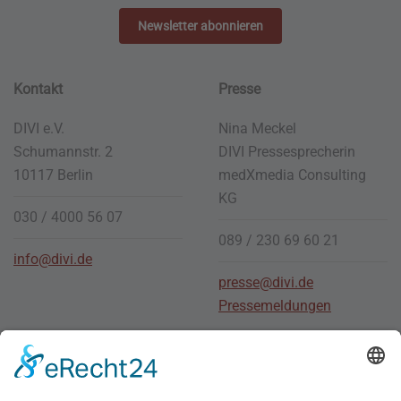
Newsletter abonnieren
Kontakt
Presse
DIVI e.V.
Nina Meckel
Schumannstr. 2
DIVI Pressesprecherin
10117 Berlin
medXmedia
Consulting
KG
030 / 4000 56 07
089 / 230 69 60 21
info@divi.de
presse@divi.de
Pressemeldungen
Stellenmarkt