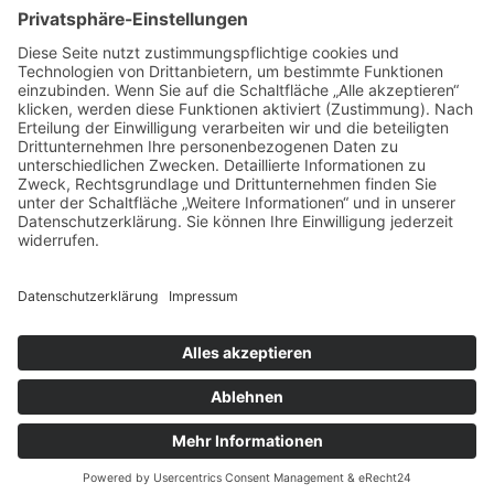
Für Bewerber
Für Arbeitgeber
Social Media
Junge
DIVI
Social Media DIVI
Impressum
|
Datenschutz
©
2026
DIVI. All rights reserved.
Powered by
bioculture GmbH
.
Mitglied werden