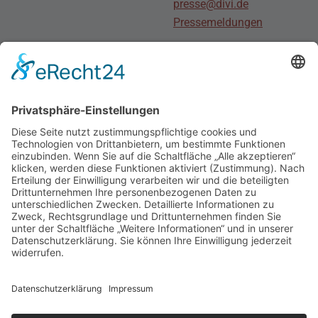
presse@divi.de
Pressemeldungen
Stellenmarkt
Für Bewerber
Für Arbeitgeber
Social Media
Junge
DIVI
Social Media DIVI
Impressum
|
Datenschutz