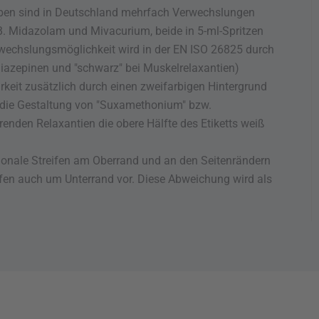
arben sind in Deutschland mehrfach Verwechslungen
 B. Midazolam und Mivacurium, beide in 5-ml-Spritzen
rwechslungsmöglichkeit wird in der EN ISO 26825 durch
diazepinen und "schwarz" bei Muskelrelaxantien)
arkeit zusätzlich durch einen zweifarbigen Hintergrund
n die Gestaltung von "Suxamethonium" bzw.
renden Relaxantien die obere Hälfte des Etiketts weiß
gonale Streifen am Oberrand und an den Seitenrändern
eifen auch um Unterrand vor. Diese Abweichung wird als