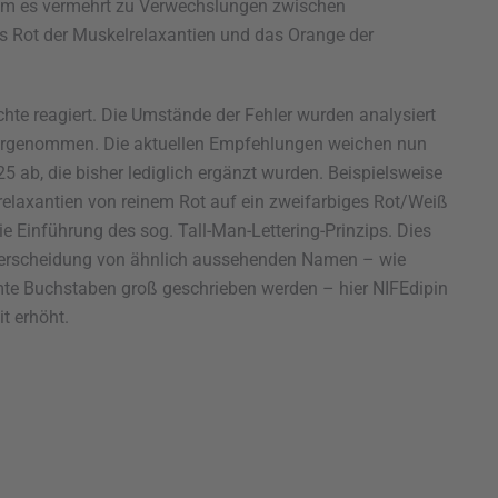
kam es vermehrt zu Verwechslungen zwischen
s Rot der Muskelrelaxantien und das Orange der
chte reagiert. Die Umstände der Fehler wurden analysiert
rgenommen. Die aktuellen Empfehlungen weichen nun
5 ab, die bisher lediglich ergänzt wurden. Beispielsweise
relaxantien von reinem Rot auf ein zweifarbiges Rot/Weiß
ie Einführung des sog. Tall-Man-Lettering-Prinzips. Dies
nterscheidung von ähnlich aussehenden Namen – wie
mte Buchstaben groß geschrieben werden – hier NIFEdipin
t erhöht.