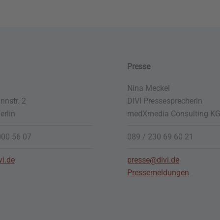
Presse
Nina Meckel
nstr. 2
DIVI Pressesprecherin
erlin
medXmedia
Consulting K
000 56 07
089 / 230 69 60 21
vi.de
presse@divi.de
Pressemeldungen