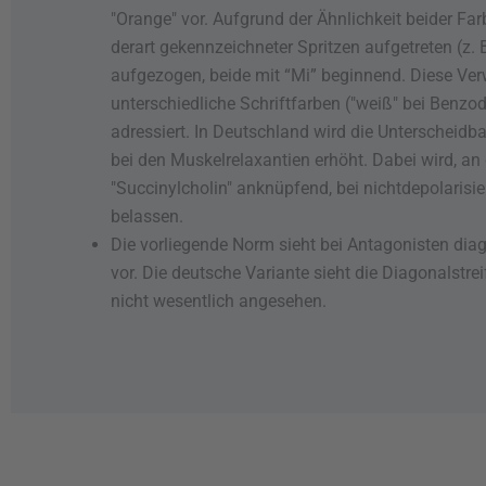
"Orange" vor. Aufgrund der Ähnlichkeit beider F
derart gekennzeichneter Spritzen aufgetreten (z.
aufgezogen, beide mit “Mi” beginnend. Diese Ve
unterschiedliche Schriftfarben ("weiß" bei Benzo
adressiert. In Deutschland wird die Unterscheidb
bei den Muskelrelaxantien erhöht. Dabei wird, a
"Succinylcholin" anknüpfend, bei nichtdepolarisie
belassen.
Die vorliegende Norm sieht bei Antagonisten dia
vor. Die deutsche Variante sieht die Diagonalstr
nicht wesentlich angesehen.