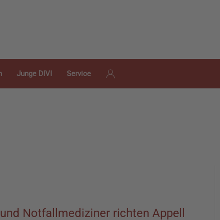
n
Junge DIVI
Service
v- und Notfallmediziner richten Appell