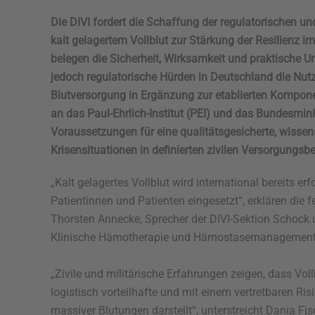
Die DIVI fordert die Schaffung der regulatorischen u
kalt gelagertem Vollblut zur Stärkung der Resilienz i
belegen die Sicherheit, Wirksamkeit und praktische U
jedoch regulatorische Hürden in Deutschland die Nutz
Blutversorgung in Ergänzung zur etablierten Kompon
an das Paul-Ehrlich-Institut (PEI) und das Bundesmin
Voraussetzungen für eine qualitätsgesicherte, wissens
Krisensituationen in definierten zivilen Versorgungsb
„Kalt gelagertes Vollblut wird international bereits e
Patientinnen und Patienten eingesetzt“, erklären die 
Thorsten Annecke, Sprecher der DIVI-Sektion Schock u
Klinische Hämotherapie und Hämostasemanagement
„Zivile und militärische Erfahrungen zeigen, dass Vol
logistisch vorteilhafte und mit einem vertretbaren Ri
massiver Blutungen darstellt“, unterstreicht Dania Fisc