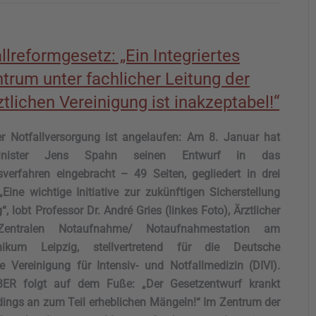
llreformgesetz: „Ein Integriertes
ntrum unter fachlicher Leitung der
tlichen Vereinigung ist inakzeptabel!“
r Notfallversorgung ist angelaufen: Am 8. Januar hat
sminister Jens Spahn seinen Entwurf in das
verfahren eingebracht – 49 Seiten, gegliedert in drei
„Eine wichtige Initiative zur zukünftigen Sicherstellung
, lobt Professor Dr. André Gries (linkes Foto), Ärztlicher
Zentralen Notaufnahme/ Notaufnahmestation am
klinikum Leipzig, stellvertretend für die Deutsche
äre Vereinigung für Intensiv- und Notfallmedizin (DIVI).
ER folgt auf dem Fuße: „Der Gesetzentwurf krankt
erdings an zum Teil erheblichen Mängeln!“ Im Zentrum der