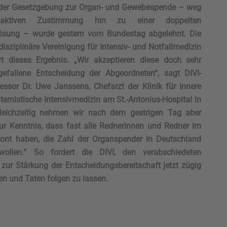
der Gesetzgebung zur Organ- und Gewebespende – weg
aktiven Zustimmung hin zu einer doppelten
ösung – wurde gestern vom Bundestag abgelehnt. Die
disziplinäre Vereinigung für Intensiv- und Notfallmedizin
rt dieses Ergebnis. „Wir akzeptieren diese doch sehr
gefallene Entscheidung der Abgeordneten“, sagt DIVI-
essor Dr. Uwe Janssens, Chefarzt der Klinik für Innere
ternistische Intensivmedizin am St.-Antonius-Hospital in
Gleichzeitig nehmen wir nach dem gestrigen Tag aber
ur Kenntnis, dass fast alle Rednerinnen und Redner im
ont haben, die Zahl der Organspender in Deutschland
ollen.“ So fordert die DIVI, den verabschiedeten
zur Stärkung der Entscheidungsbereitschaft jetzt zügig
ren und Taten folgen zu lassen.