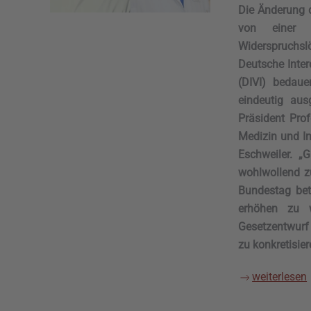
Die Änderung 
von einer 
Widerspruchsl
Deutsche Inter
(DIVI) bedaue
eindeutig aus
Präsident Prof
Medizin und In
Eschweiler. „
wohlwollend z
Bundestag bet
erhöhen zu w
Gesetzentwurf 
zu konkretisie
weiterlesen