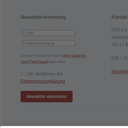
Newsletter-Anmeldung
Kontakt
DIVI e.V.
Schuman
10117 B
Dieses Formular ist durch
Aimy Captcha-
030 / 4
Less Form Guard
geschützt.
info@di
Ich akzeptiere die
Datenschutzerklärung
Newsletter abonnieren