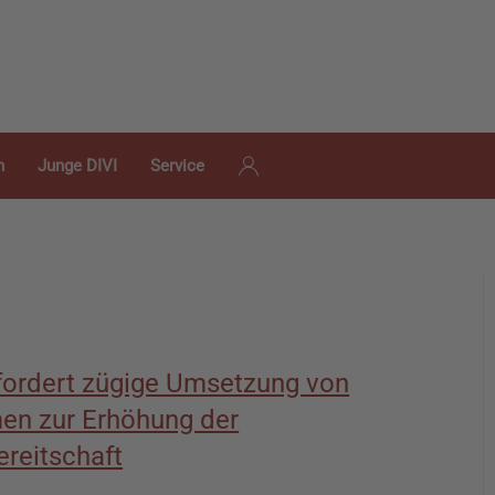
n
Junge DIVI
Service
fordert zügige Umsetzung von
n zur Erhöhung der
reitschaft