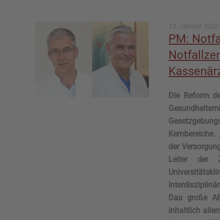
13. Januar 2020
PM: Notfa
Notfallze
Kassenärz
Die Reform de
Gesundheit
Gesetzgebungs
Kernbereiche. 
der Versorgung“
Leiter der 
Universitäts
Interdisziplin
Das große AB
inhaltlich all