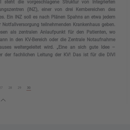
VI steht die vorgeschlagene Struktur von Integrierten
gungszentren (INZ), einer von drei Kernbereichen des
es. Ein INZ soll es nach Plänen Spahns an etwa jedem
r Notfallversorgung teilnehmenden Krankenhaus geben.
sen als zentralen Anlaufpunkt für den Patienten, wo
 dann in den KV-Bereich oder die Zentrale Notaufnahme
uses weitergeleitet wird. „Eine an sich gute Idee –
er der fachlichen Leitung der KV! Das ist für die DIVI
“
27
28
29
30