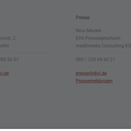
Presse
Nina Meckel
nstr. 2
DIVI Pressesprecherin
erlin
medXmedia
Consulting K
000 56 07
089 / 230 69 60 21
vi.de
presse@divi.de
Pressemeldungen