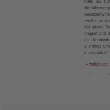
Kritik der DI
Notfallversor
Gesetzentwurf
zweiten an de
Mit einem Tre
triagiert und
des Krankenha
allerdings unt
inakzeptabel!
weiterlesen
1
…