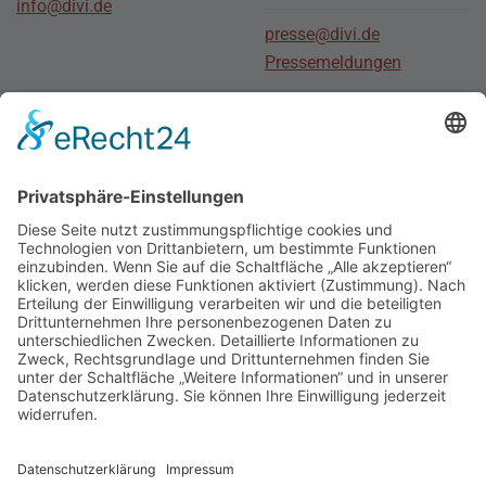
info@divi.de
presse@divi.de
Pressemeldungen
Stellenmarkt
Für Bewerber
Für Arbeitgeber
Social Media
Junge
DIVI
Social Media DIVI