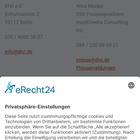
DIVI e.V.
Nina Meckel
Schumannstr. 2
DIVI Pressesprecherin
10117 Berlin
medXmedia
Consulting
KG
030 / 4000 56 07
089 / 230 69 60 21
info@divi.de
presse@divi.de
Pressemeldungen
Stellenmarkt
Für Bewerber
Für Arbeitgeber
Social Media
Junge
DIVI