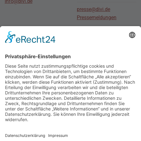
info@divi.de
presse@divi.de
Pressemeldungen
Stellenmarkt
Für Bewerber
Für Arbeitgeber
Social Media
Junge
DIVI
Social Media DIVI