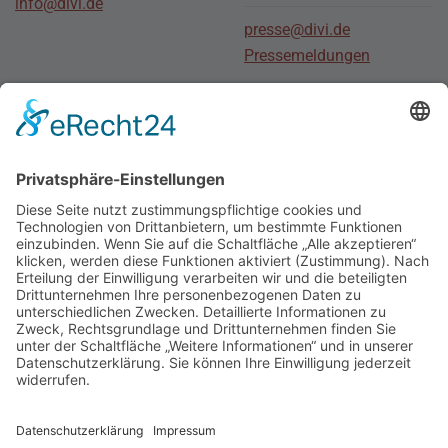
info@divi.de
presse@divi.de
Pressemeldungen
Stellenmarkt
Für Bewerber
Für Arbeitgeber
Social Media
Junge
DIVI
Social Media DIVI