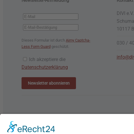
Newsletter-Anmeldung
Kontakt
DIVI e.V.
Schuman
10117 B
Dieses Formular ist durch
Aimy Captcha-
030 / 4
Less Form Guard
geschützt.
info@di
Ich akzeptiere die
Datenschutzerklärung
Newsletter abonnieren
Rechtli
©
2026
DIVI. All rights reserved.
Powered by
bioculture GmbH
.
Impres