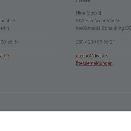
Presse
Nina Meckel
nstr. 2
DIVI Pressesprecherin
erlin
medXmedia
Consulting K
000 56 07
089 / 230 69 60 21
vi.de
presse@divi.de
Pressemeldungen
ches
Social Media DIVI
sum