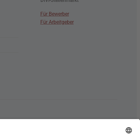
DIVI-Stellenmarkt
Für Bewerber
Für Arbeitgeber
G
Social Media
Junge
DIVI