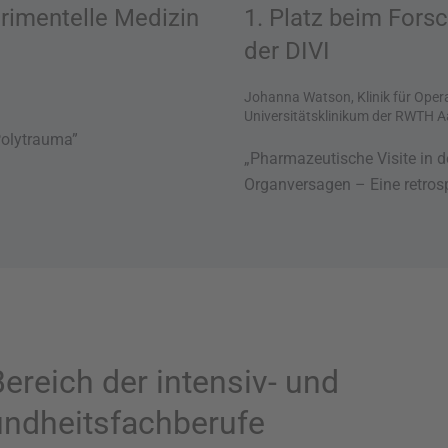
rimentelle Medizin
1. Platz beim Fors
der DIVI
Johanna Watson, Klinik für Opera
Universitätsklinikum der RWTH 
Polytrauma”
„
Pharmazeutische Visite in 
Organversagen – Eine retrosp
reich der intensiv- und
undheitsfachberufe